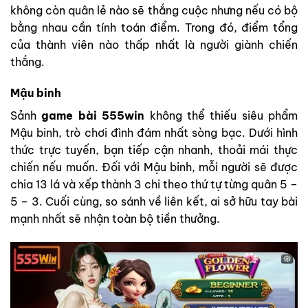
không còn quân lẻ nào sẽ thắng cuộc nhưng nếu có bộ
bằng nhau cần tính toán điểm. Trong đó, điểm tổng
của thành viên nào thấp nhất là người giành chiến
thắng.
Mậu binh
Sảnh
game bài 555win
không thể thiếu siêu phẩm
Mậu binh, trò chơi đình đám nhất sòng bạc. Dưới hình
thức trực tuyến, bạn tiếp cận nhanh, thoải mái thực
chiến nếu muốn. Đối với Mậu binh, mỗi người sẽ được
chia 13 lá và xếp thành 3 chi theo thứ tự từng quân 5 –
5 – 3. Cuối cùng, so sánh về liên kết, ai sở hữu tay bài
mạnh nhất sẽ nhận toàn bộ tiền thưởng.