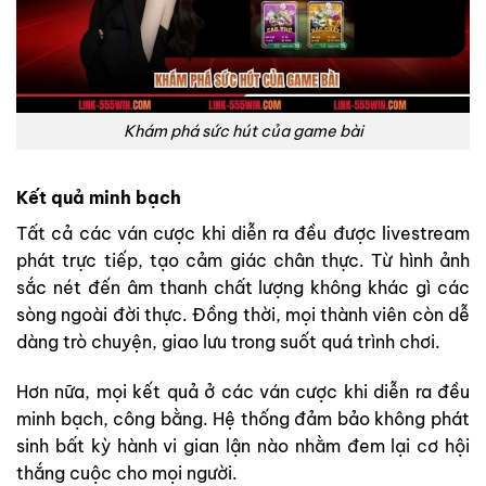
Khám phá sức hút của game bài
Kết quả minh bạch
Tất cả các ván cược khi diễn ra đều được livestream
phát trực tiếp, tạo cảm giác chân thực. Từ hình ảnh
sắc nét đến âm thanh chất lượng không khác gì các
sòng ngoài đời thực. Đồng thời, mọi thành viên còn dễ
dàng trò chuyện, giao lưu trong suốt quá trình chơi.
Hơn nữa, mọi kết quả ở các ván cược khi diễn ra đều
minh bạch, công bằng. Hệ thống đảm bảo không phát
sinh bất kỳ hành vi gian lận nào nhằm đem lại cơ hội
thắng cuộc cho mọi người.