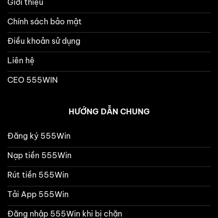
Giới thiệu
Chính sách bảo mật
Điều khoản sử dụng
Liên hệ
CEO 555WIN
HƯỚNG DẪN CHUNG
Đăng ký 555Win
Nạp tiền 555Win
Rút tiền 555Win
Tải App 555Win
Đăng nhập 555Win khi bị chặn