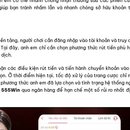
 anh em có thể nhanh chóng nhận thưởng sau các phiên cư
iúp bạn tránh nhầm lẫn và nhanh chóng sở hữu khoản t
nền tảng, người chơi cần đăng nhập vào tài khoản và truy 
 Tại đây, anh em chỉ cần chọn phương thức rút tiền phù h
 dịch.
hận các điều kiện rút tiền và tiến hành chuyển khoản vào 
. Ở thời điểm hiện tại, tốc độ xử lý của trang cược chỉ 
c phương thức anh em đã lựa chọn và tình trạng hệ thống n
ền 555Win
qua ngân hàng để hạn chế một số rủi ro nhất đị
.