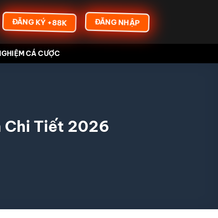
ĐĂNG KÝ +88K
ĐĂNG NHẬP
NGHIỆM CÁ CƯỢC
 Chi Tiết 2026