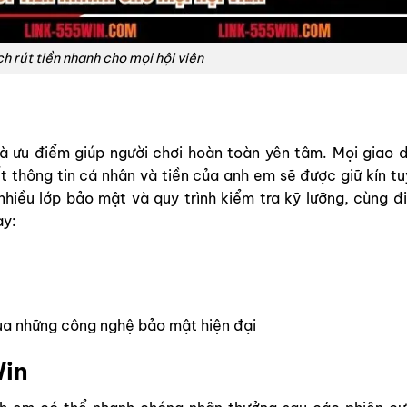
ch rút tiền nhanh cho mọi hội viên
à ưu điểm giúp người chơi hoàn toàn yên tâm. Mọi giao d
thông tin cá nhân và tiền của anh em sẽ được giữ kín tu
 nhiều lớp bảo mật và quy trình kiểm tra kỹ lưỡng, cùng đ
ày:
qua những công nghệ bảo mật hiện đại
Win