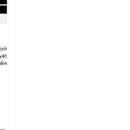
Tỷ
ịch
yệt
iểm