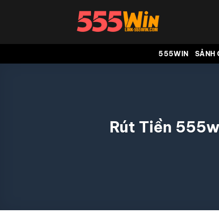
Bỏ
qua
nội
dung
555WIN
SẢNH
Rút Tiền 555w