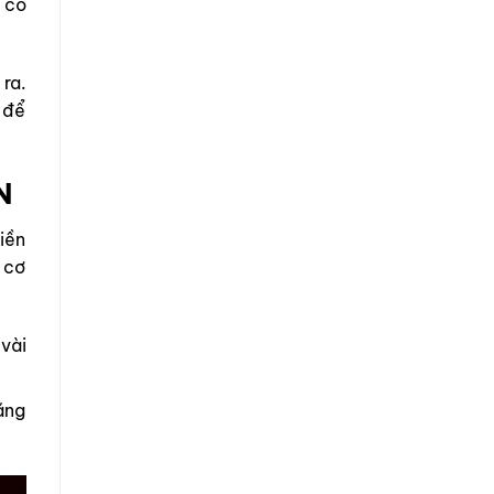
g có
ra.
 để
N
tiền
 cơ
vài
ăng