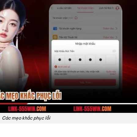
Các mẹo khắc phục lỗi