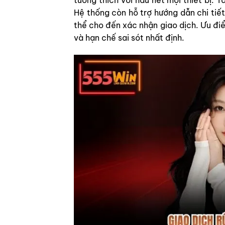
tương thích với hầu hết mọi thiết bị.
Hệ thống còn hỗ trợ hướng dẫn chi tiế
thể cho đến xác nhận giao dịch. Ưu điể
và hạn chế sai sót nhất định.