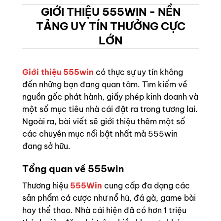
GIỚI THIỆU 555WIN - NỀN
TẢNG UY TÍN THƯỞNG CỰC
LỚN
Giới thiệu 555win
có thực sự uy tín không
đến những bạn đang quan tâm. Tìm kiếm về
nguồn gốc phát hành, giấy phép kinh doanh và
một số mục tiêu nhà cái đặt ra trong tương lai.
Ngoài ra, bài viết sẽ giới thiệu thêm một số
các chuyên mục nổi bật nhất mà 555win
đang sở hữu.
Tổng quan về 555win
Thương hiệu
555Win
cung cấp đa dạng các
sản phẩm cá cược như nổ hũ, đá gà, game bài
hay thể thao. Nhà cái hiện đã có hơn 1 triệu