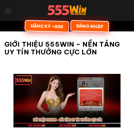
Bỏ
qua
nội
dung
ĐĂNG KÝ +88K
ĐĂNG NHẬP
GIỚI THIỆU 555WIN – NỀN TẢNG
UY TÍN THƯỞNG CỰC LỚN