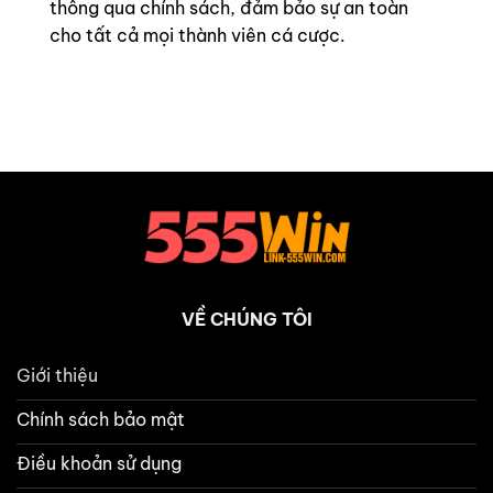
thông qua chính sách, đảm bảo sự an toàn
cho tất cả mọi thành viên cá cược.
VỀ CHÚNG TÔI
Giới thiệu
Chính sách bảo mật
Điều khoản sử dụng