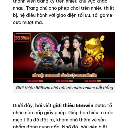
thành viên đăng ký trên nhiều khu vực khác
nhau. Trang chủ cho phép chơi trên nhiều thiết
bị, hệ điều hành với giao diện tối ưu, tải game
cực mượt mà.
Giới thiệu 555win nhà cái cá cược online nổi tiếng
Dưới đây, bài viết g
iới thiệu 555win
được tổ
chức nào cấp giấy phép. Giúp bạn hiểu rõ các
mục tiêu đã đặt ra, khám phá thêm về sản
phẩm đang cung cấp. Nhờ đó, hội viên biết