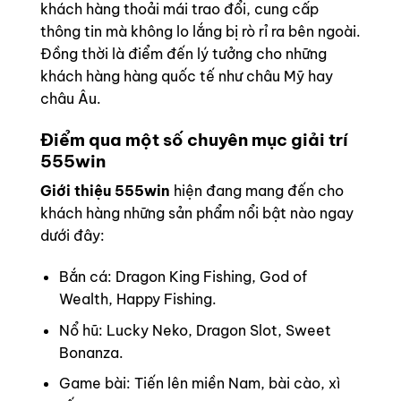
khách hàng thoải mái trao đổi, cung cấp
thông tin mà không lo lắng bị rò rỉ ra bên ngoài.
Đồng thời là điểm đến lý tưởng cho những
khách hàng hàng quốc tế như châu Mỹ hay
châu Âu.
Điểm qua một số chuyên mục giải trí
555win
Giới thiệu 555win
hiện đang mang đến cho
khách hàng những sản phẩm nổi bật nào ngay
dưới đây:
Bắn cá: Dragon King Fishing, God of
Wealth, Happy Fishing.
Nổ hũ: Lucky Neko, Dragon Slot, Sweet
Bonanza.
Game bài: Tiến lên miền Nam, bài cào, xì