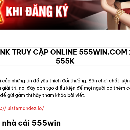
LINK TRUY CẬP ONLINE 555WIN.COM
555K
ử của những tín đồ yêu thích đổi thưởng. Sân chơi chất lượ
iải trí, nơi đây còn tạo điều kiện để mọi người có thêm cơ
để gửi gắm thì hãy tham khảo bài viết.
://luisfernandez.io/
a nhà cái 555win