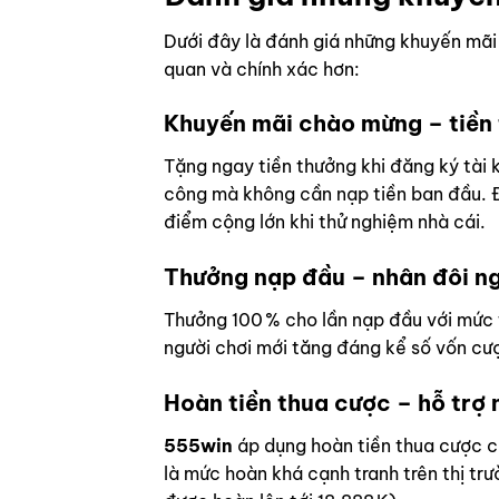
Dưới đây là đánh giá những khuyến mãi 
quan và chính xác hơn:
Khuyến mãi chào mừng – tiền
Tặng ngay tiền thưởng khi đăng ký tài
công mà không cần nạp tiền ban đầu. Đ
điểm cộng lớn khi thử nghiệm nhà cái.
Thưởng nạp đầu – nhân đôi n
Thưởng 100 % cho lần nạp đầu với mức t
người chơi mới tăng đáng kể số vốn cượ
Hoàn tiền thua cược – hỗ trợ 
555win
áp dụng hoàn tiền thua cược c
là mức hoàn khá cạnh tranh trên thị tr