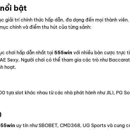
nổi bật
 giải trí chính thức hấp dẫn, đa dạng đến mọi thành viên.
mục chính và điểm thu hút của từng sảnh:
ục chơi hấp dẫn nhất tại
555win
với nhiều bàn cược trực 
E Sexy. Người chơi có thể tham gia các trò như Baccarat,
nh hoạt.
00 tựa slot khác nhau từ các nhà phát hành như JILI, PG So
)
555win
uy tín như SBOBET, CMD368, UG Sports và cung cấ