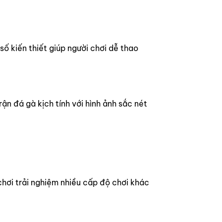
số kiến thiết giúp người chơi dễ thao
ận đá gà kịch tính với hình ảnh sắc nét
chơi trải nghiệm nhiều cấp độ chơi khác