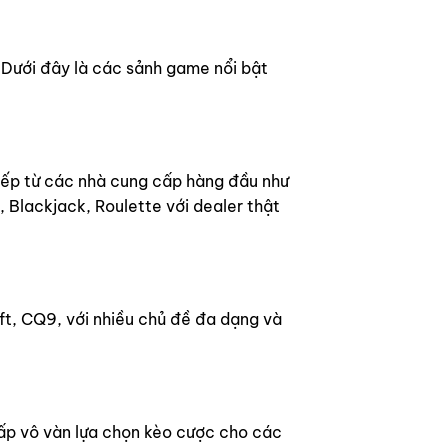
 Dưới đây là các sảnh game nổi bật
tiếp từ các nhà cung cấp hàng đầu như
 Blackjack, Roulette với dealer thật
ft, CQ9, với nhiều chủ đề đa dạng và
p vô vàn lựa chọn kèo cược cho các