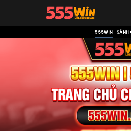
Bỏ
qua
nội
dung
555WIN
SẢNH