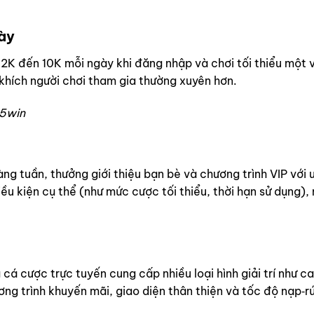
ày
2K đến 10K mỗi ngày khi đăng nhập và chơi tối thiểu một v
 khích người chơi tham gia thường xuyên hơn.
55win
ng tuần, thưởng giới thiệu bạn bè và chương trình VIP với 
ều kiện cụ thể (như mức cược tối thiểu, thời hạn sử dụng), 
á cược trực tuyến cung cấp nhiều loại hình giải trí như cas
ơng trình khuyến mãi, giao diện thân thiện và tốc độ nạp‑r