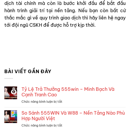
dịch tài chính mà còn là bước khởi đầu để bắt đầu
hành trình giải trí tại nền tảng. Nếu bạn còn bất cứ
thắc mắc gì về quy trình giao dịch thì hãy liên hệ ngay
tới đội ngũ CSKH để được hỗ trợ kịp thời.
BÀI VIẾT GẦN ĐÂY
Tỷ Lệ Trả Thưởng 555win – Minh Bạch Và
Cạnh Tranh Cao
ở
Chức năng bình luận bị tắt
Tỷ
Lệ
So Sánh 555WIN Và W88 – Nền Tảng Nào Phù
Trả
Hợp Người Việt
Thưởng
ở
Chức năng bình luận bị tắt
555win