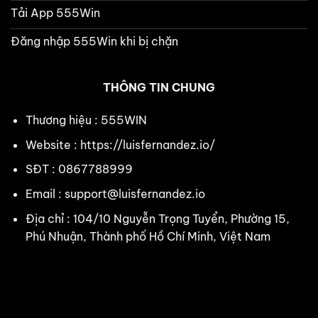
Tải App 555Win
Đăng nhập 555Win khi bị chặn
THÔNG TIN CHUNG
Thương hiệu : 555WIN
Website : https://luisfernandez.io/
SĐT : 0867788999
Email :
support@luisfernandez.io
Địa chỉ : 104/10 Nguyễn Trọng Tuyển, Phường 15,
Phú Nhuận, Thành phố Hồ Chí Minh, Việt Nam