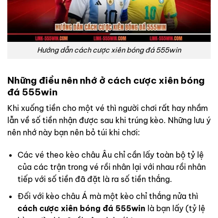
Hướng dẫn cách cược xiên bóng đá 555win
Những điều nên nhớ ở cách cược xiên bóng
đá 555win
Khi xuống tiền cho một vé thì người chơi rất hay nhầm
lẫn về số tiền nhận được sau khi trúng kèo. Những lưu ý
nên nhớ này bạn nên bỏ túi khi chơi:
Các vé theo kèo châu Âu chỉ cần lấy toàn bộ tỷ lệ
của các trận trong vé rồi nhân lại với nhau rồi nhân
tiếp với số tiền đã đặt là ra số tiền thắng.
Đối với kèo châu Á mà một kèo chỉ thắng nửa thì
cách cược xiên bóng đá 555win
là bạn lấy (tỷ lệ