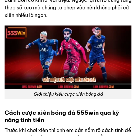
đánh đơn có khi lãi vài triệu. Ngược lại rủi ro cũng tăng
theo số kèo mà chúng ta ghép vào nên không phải cứ
xiên nhiều là ngon.
Giới thiệu kiểu cược xiên bóng đá
Cách cược xiên bóng đá 555win qua kỹ
năng tính tiền
Trước khi chơi xiên thì anh em cần nắm rõ cách tính để