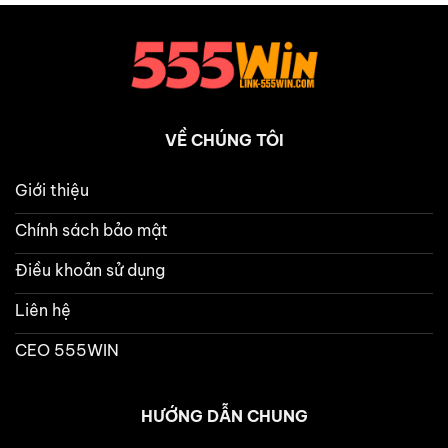
Sắp
Đắc
Tới
–
Rinh
Jackpot
Hơn
5
Tỷ
VỀ CHÚNG TÔI
Giới thiệu
Chính sách bảo mật
Điều khoản sử dụng
Liên hệ
CEO 555WIN
HƯỚNG DẪN CHUNG