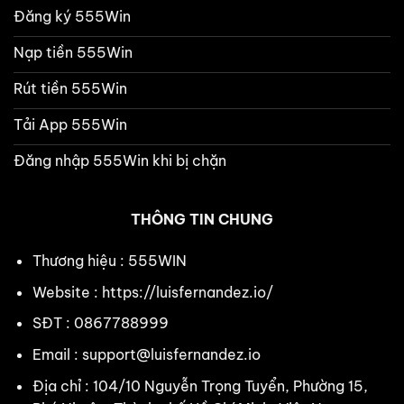
Đăng ký 555Win
Nạp tiền 555Win
Rút tiền 555Win
Tải App 555Win
Đăng nhập 555Win khi bị chặn
THÔNG TIN CHUNG
Thương hiệu : 555WIN
Website : https://luisfernandez.io/
SĐT : 0867788999
Email :
support@luisfernandez.io
Địa chỉ : 104/10 Nguyễn Trọng Tuyển, Phường 15,