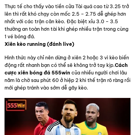
Thực tế cho thấy vào tiền cửa Tài quá cao từ 3.25 trở
lên thì rất khó chạy còn mốc 2.5 – 2.75 dễ ghép hơn
nhất với các trận cân kèo. Đặc biệt xỉu 3.0 – 3.5
thường an toàn hơn tài khi ghép nhiều trận trong cùng
1 vé bóng đá.
Xiên kèo running (đánh live)
Hình thức này chỉ nên dừng ở xiên 2 hoặc 3 vì kèo biến
động rất nhanh bạn có thể sẽ không trở tay kịp.
Cách
cược xiên bóng đá 555win
của nhiều người chơi lâu
năm là chờ sau phút 60 ở hiệp 2 khi thế trận rõ ràng rồi
mới ghép tránh vào sớm dễ gãy kèo.